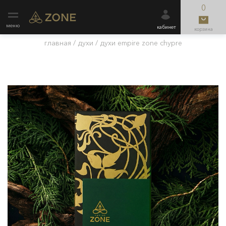
0
меню
кабинет
корзина
главная
/
духи
/
духи empire zone chypre