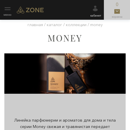
0
меню
кабинет
корзина
главная
/
каталог
/
коллекции
/
money
MONEY
Линейка парфюмерии и ароматов для дома и тела
серии Money свежая и травянистая передает