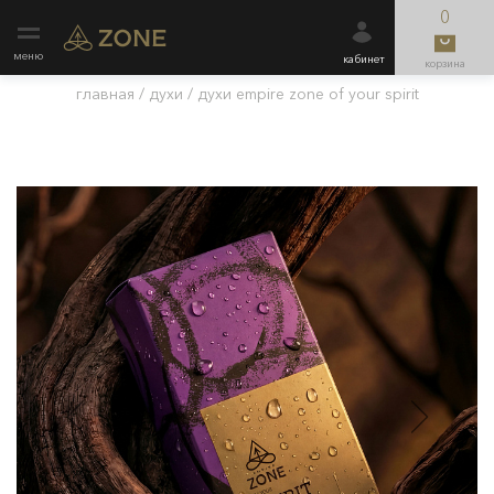
0
меню
кабинет
корзина
главная
/
духи
/
духи empire zone of your spirit