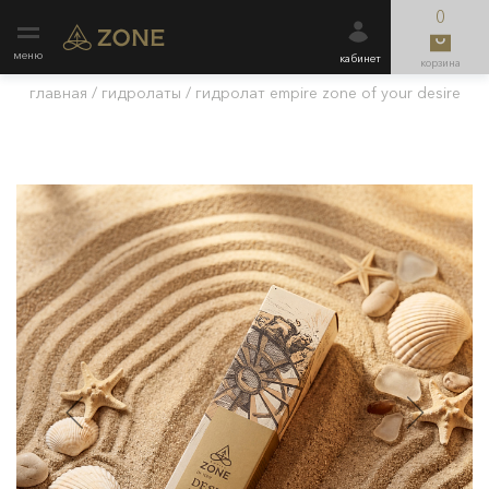
0
меню
кабинет
корзина
главная
/
гидролаты
/
гидролат empire zone of your desire