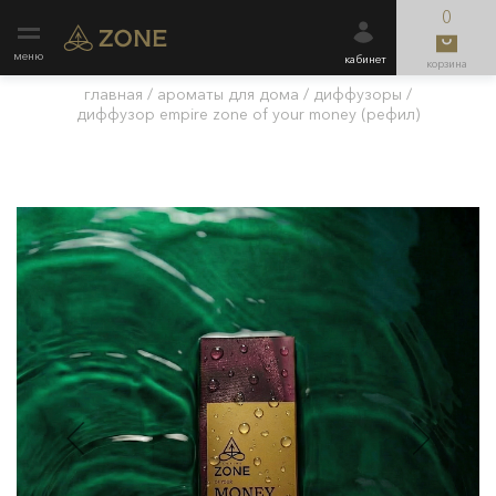
0
меню
кабинет
корзина
главная
/
ароматы для дома
/
диффузоры
/
диффузор empire zone of your money (рефил)