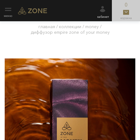
0
меню
кабинет
корзина
главная
/
коллекции
/
money
/
диффузор empire zone of your money