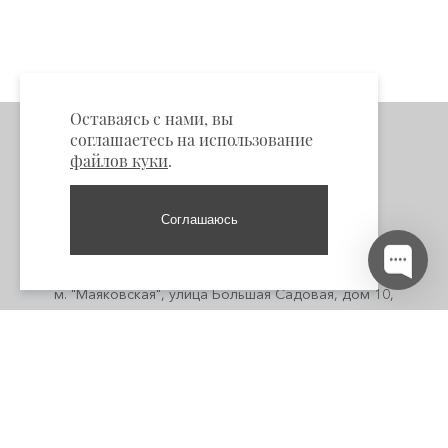
Оставаясь с нами, вы
соглашаетесь на использование
файлов куки
.
Соглашаюсь
Пункты самовывоза
Москва:
м. "Маяковская", улица Большая Садовая, дом 10,
помещение 3/1 +7 985 661-53-33
м. "Кузнецкий мост", Кузнецкий мост 4/3 стр 1 +7 916 662-50-
00
Cанкт-Петербург:
м. "Адмиралтейская", набережная реки Мойки, 59. +7 985